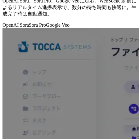
OpenAI Sora、Sora Pro、Google Veoに対応。WebSocket制御に
よるリアルタイム進捗表示で、数分の待ち時間も快適に。生
成完了時は自動通知。
OpenAI Sora
Sora Pro
Google Veo